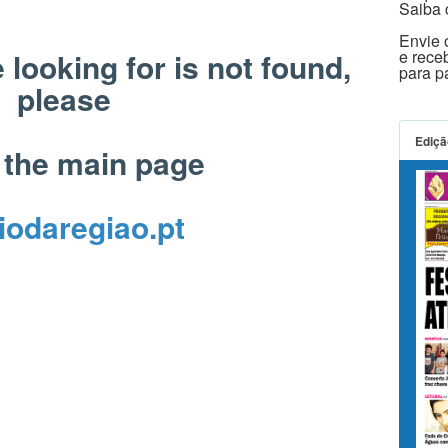
Saiba 
Envie o
 looking for is not found,
e rece
para 
please
Ediçã
 the main page
iodaregiao.pt