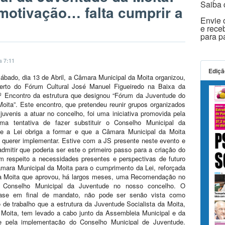
Saiba 
motivação… falta cumprir a
Envie o
e rece
para 
s 7:11
Ediçã
bado, dia 13 de Abril, a Câmara Municipal da Moita organizou,
erto do Fórum Cultural José Manuel Figueiredo na Baixa da
1º Encontro da estrutura que designou
“Fórum da Juventude do
oita”. Este encontro, que pretendeu reunir grupos organizados
 juvenis a atuar no concelho, foi uma iniciativa promovida pela
uma tentativa de fazer substituir o Conselho Municipal da
e a Lei obriga a formar e que a Câmara Municipal da Moita
 querer implementar. Estive com a JS presente neste evento e
mitir que poderia ser este o primeiro passo para a criação do
m respeito a necessidades presentes e perspectivas de futuro
mara Municipal da Moita para o cumprimento da Lei, reforçada
da Moita que aprovou, há largos meses, uma Recomendação no
o Conselho Municipal da Juventude no nosso concelho. O
quase em final de mandato, não pode ser senão vista como
 de trabalho que a estrutura da Juventude Socialista da Moita,
 Moita, tem levado a cabo junto da Assembleia Municipal e da
e pela implementação do Conselho Municipal de Juventude.