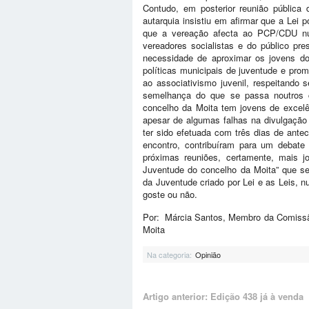
Contudo, em posterior reunião pública
autarquia insistiu em afirmar que a Lei 
que a vereação afecta ao PCP/CDU nunc
vereadores socialistas e do público p
necessidade de aproximar os jovens do
políticas municipais de juventude e pro
ao associativismo juvenil, respeitando 
semelhança do que se passa noutros c
concelho da Moita tem jovens de excelê
apesar de algumas falhas na divulgaçã
ter sido efetuada com três dias de ante
encontro, contribuíram para um debate 
próximas reuniões, certamente, mais 
Juventude do concelho da Moita” que ser
da Juventude criado por Lei e as Leis, 
goste ou não.
Por: Márcia Santos, Membro da Comissão 
Moita
Na categoria:
Opinião
Artigo anterior: Edição 438 já à venda