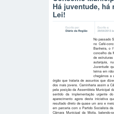
Há juventude, há 
Lei!
Escrito por:
Escrito a:
Diário da Região
29/04/2013 à
No passado Sá
no Café-conc
Banheira, o 
concelho da M
de estruturas
autarquia, n
Juventude qu
teima em não
chegámos a ad
órgão que trataria de assuntos que dize
dos mais jovens. Caminharia assim a Câ
pela posição da Assembleia Municipal 
sentido da implementação urgente d
aparecimento agora desta iniciativa 
resultado direto de quase um ano e meio
em parceria com o Partido Socialista da
Câmara Municipal da Moita, batendo-s