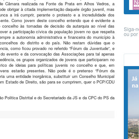
 de Câmara realizada na Fonte da Prata em Alhos Vedros, a
pode obrigar à citada implementação daquele órgão juvenil, mas
a a irá cumprir, perante o protesto e a incredulidade dos
resente. Como jovem deste concelho entendo que é evidente a
 concelho às tomadas de decisão da autarquia ao nível das
Siga-n
mover a participação cívica da população jovem no que respeita
ou po
sempre a autonomia administrativa e financeira do município à
oncelhos do distrito e do país. Não restam dúvidas que o
ncia, como ficou provado no referido “Fórum da Juventude”, e
o do evento e da convocação das Associações para tal apenas
cedência, os grupos organizados de jovens que participaram no
rico de ideias para políticas juvenis no concelho e que, em
jovens estarão presentes. Não pode é o pretenso “Fórum da
ia uma entidade inorgânica, substituir um Conselho Municipal
num Estado de Direito, são para se cumprirem, quer o PCP/CDU
Politica Distrital e do Secretariado da JS e da CPC do PS da