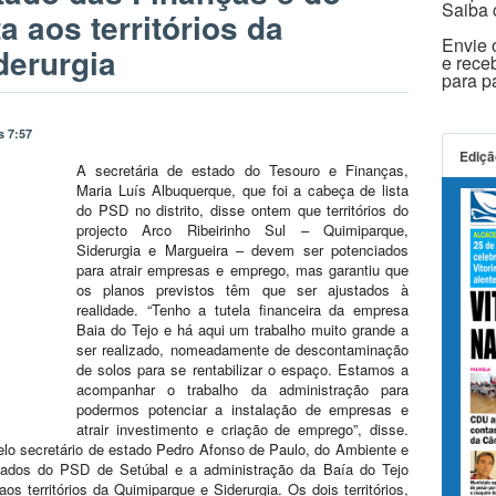
Saiba 
a aos territórios da
Envie o
derurgia
e rece
para 
s 7:57
Ediçã
A secretária de estado do Tesouro e Finanças,
Maria Luís Albuquerque, que foi a cabeça de lista
do PSD no distrito, disse ontem que territórios do
projecto Arco Ribeirinho Sul – Quimiparque,
Siderurgia e Margueira – devem ser potenciados
para atrair empresas e emprego, mas garantiu que
os planos previstos têm que ser ajustados à
realidade.
“Tenho a tutela financeira da empresa
Baia do Tejo e há aqui um trabalho muito grande a
ser realizado, nomeadamente de descontaminação
de solos para se rentabilizar o espaço. Estamos a
acompanhar o trabalho da administração para
podermos potenciar a instalação de empresas e
atrair investimento e criação de emprego”, disse.
lo secretário de estado Pedro Afonso de Paulo, do Ambiente e
utados do PSD de Setúbal e a administração da Baía do Tejo
os territórios da Quimiparque e Siderurgia. Os dois territórios,