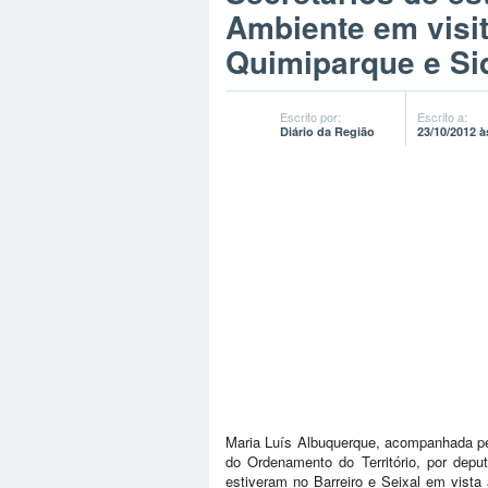
Ambiente em visit
Quimiparque e Si
Escrito por:
Escrito a:
Diário da Região
23/10/2012 à
Maria Luís Albuquerque, acompanhada pe
do Ordenamento do Território, por dep
estiveram no Barreiro e Seixal em vista a